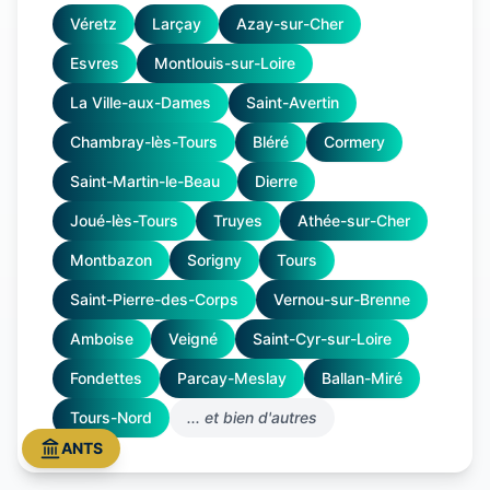
Véretz
Larçay
Azay-sur-Cher
Esvres
Montlouis-sur-Loire
La Ville-aux-Dames
Saint-Avertin
Chambray-lès-Tours
Bléré
Cormery
Saint-Martin-le-Beau
Dierre
Joué-lès-Tours
Truyes
Athée-sur-Cher
Montbazon
Sorigny
Tours
Saint-Pierre-des-Corps
Vernou-sur-Brenne
Amboise
Veigné
Saint-Cyr-sur-Loire
Fondettes
Parcay-Meslay
Ballan-Miré
Tours-Nord
... et bien d'autres
ANTS